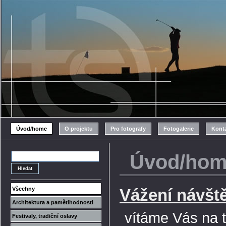
Úvod/home
O projektu
Pro fotografy
Fotogalerie
Konta
Úvod/ho
Všechny
Vážení návště
Architektura a pamětihodnosti
vítáme Vás na t
Festivaly, tradiční oslavy