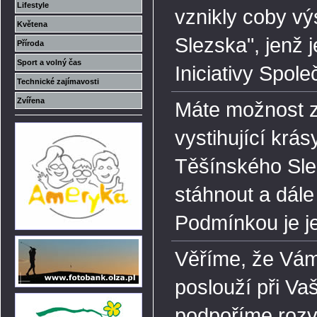
Lifestyle
vznikly coby v
Květena
Slezska", jenž 
Příroda
Sport a volný čas
Iniciativy Spole
Technické zajímavosti
Zvířena
Máte možnost zd
vystihující krásy
Těšínského Slez
stáhnout a dále
Podmínkou je je
Věříme, že Vám
poslouží při V
podpoříme rozvo